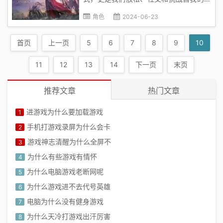
具。尽管游戏可能带来许多问题，比如时
角色
2024-06-23
间管理、身体健康、情绪稳定等，但就其
本身而言，游戏也是具有独特价值和魅力
首页
上一页
5
6
7
8
9
10
的。我们不应该轻易放弃游戏，理由如
下：1. 游戏的娱乐价值：游戏提供了一...
11
12
13
14
下一页
末页
推荐文章
热门文章
进游戏为什么要加载游戏
1
手机打游戏录屏为什么会卡
2
游戏神志清醒为什么全屏不
3
为什么有些游戏有情怀
4
为什么电脑游戏老断网呢
5
为什么游戏进不去代号英雄
6
电脑为什么没有健身游戏
7
为什么天冷打游戏出汗厉害
8