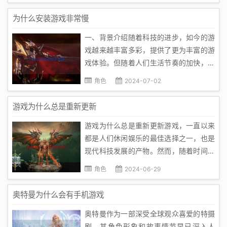
素。腾讯游戏的盈利模式主要是通过大量
为什么安装游戏非常慢
内购和广告收入，这种方式对许多玩家来
一、背景介绍随着科技的进步，如今的游
说是反感的。一方面，过度的内购使得许
戏越来越丰富多彩，提供了更为丰富的游
多...
戏体验。但随着人们生活节奏的加快，往
往由于安装游戏过慢而无法体验游戏本身
角色
2024-07-02
的乐趣。实际上，尽管游戏的下载速度不
断加快，但在游戏安装过程中可能会遇到
游戏为什么总是重新更新
各种各样的问题，从而导致安装过程过
游戏为什么总是重新更新游戏，一直以来
慢。二、问题分析1. 文件下载错...
都是人们休闲娱乐的最佳选择之一，也是
现代科技发展的产物。然而，随着时间的
推移，很多游戏在刚发布时感觉不错，但
角色
2024-06-29
一段时间后就会因为各种原因而需要重新
更新。这究竟是什么原因呢？下面我们来
奥特曼为什么会有手机游戏
探讨一下。首先，我们要明白一点，游戏
奥特曼作为一部深受全球观众喜爱的特摄
更新往往是为了修复一些已知的bu...
剧，其角色形象和故事情节早已深入人