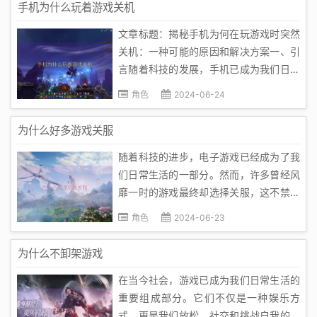
手机为什么玩着游戏关机
呢？首先，让我们来了解一下手机和电脑
文章标题：揭秘手机为何在玩游戏时突然
的发热原理。电子设备在使用过程中会
关机：一种可能的原因和解决方案一、引
产...
言随着科技的发展，手机已成为我们日常
生活中不可或缺的一部分。无论是在社
角色
2024-06-24
交、娱乐，还是工作中，手机都发挥着重
要作用。然而，有些用户在玩游戏时发现
为什么好多游戏关服
手机突然关机，这种情况让人感到困惑。
随着科技的进步，电子游戏已经成为了我
那么，为何手机会在玩游戏时关机呢？...
们日常生活的一部分。然而，许多曾经风
靡一时的游戏最终却选择关服，这不禁引
发了我们对这一现象的思考。下面，我将
角色
2024-06-23
从几个方面来阐述其原因。首先，市场环
境的变化是关服的一个重要原因。随着时
为什么不卸架游戏
间的推移，市场需求和竞争格局都在不断
在当今社会，游戏已成为我们日常生活的
变化。一款游戏的生命周期往往有限，...
重要组成部分。它们不仅是一种娱乐方
式，更是我们放松、社交和挑战自我的工