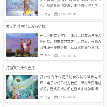
心。随着科技的发展，奥特曼也成为了许
多游戏开发者眼中的热门题材。那么，为
角色
2024-06-28
什么奥特曼会有手机游戏呢？本文将从多
个角度进行分析。首先，从市场需求角度
发了游戏为什么没有链接
来看，奥特曼手机游戏的出现是必然趋
在当今的数字时代，游戏已经成为许多人
势。随着智能手机的普及，手游市场日益
休闲娱乐的重要方式之一。然而，有些游
壮...
戏并没有提供链接，让玩家能够与其他玩
家互动和分享。为什么有些游戏没有链接
角色
2024-06-25
呢？以下是几个可能的原因：1. 隐私和安
全考虑：许多游戏开发团队可能会考虑到
打游戏为什么更烫
玩家的隐私和安全问题，而选择不公开链
打游戏为什么更烫随着科技的进步与发
接。他们可能担心玩家个人信息被...
展，电子游戏已成为我们生活的重要组成
部分，游戏发烧友们在游戏中体验激情与
刺激。然而，许多玩家发现，当他们打游
角色
2024-06-24
戏时，手机或者电脑发热得特别快，甚至
可能出现严重的发热情况。这是为什么