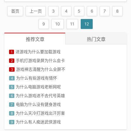
戏就没了呢？首先，我们需要了解游戏开
首页
上一页
3
4
5
6
7
8
发的过程。一款游戏从概念到成品，需要
经过策划、设计、编程、测试等多个环...
9
10
11
12
推荐文章
热门文章
进游戏为什么要加载游戏
1
手机打游戏录屏为什么会卡
2
游戏神志清醒为什么全屏不
3
为什么有些游戏有情怀
4
为什么电脑游戏老断网呢
5
为什么游戏进不去代号英雄
6
电脑为什么没有健身游戏
7
为什么天冷打游戏出汗厉害
8
为什么有人痴迷武侠游戏
9
为什么孩子爱玩打架游戏
10