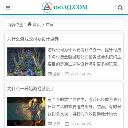
当前位置：
首页
益智
为什么游戏公司要设计点券
游戏公司为什么要设计点券一、提升付费
率与付费金额游戏公司设置点券系统的主
要目的是通过这种设计吸引更多的玩家投
入更多的时间、精力和金钱，以此来提高
益智
2024-04-25
游戏的付费率与付费金额。首先，点券的
存在提供了一种相对公平的机制，使得玩
为什么一开始游戏就没了
家不必花费大量的时间和金钱就能获得相
在当今的数字世界中，游戏已经成为我们
应的游戏道具或角色，这无疑降低了玩...
日常生活的重要组成部分。然而，有时候
我们会发现，当我们兴致勃勃地开始玩游
戏时，游戏却突然消失不见，这不禁让人
益智
2024-04-25
感到困惑和失望。那么，为什么一开始游