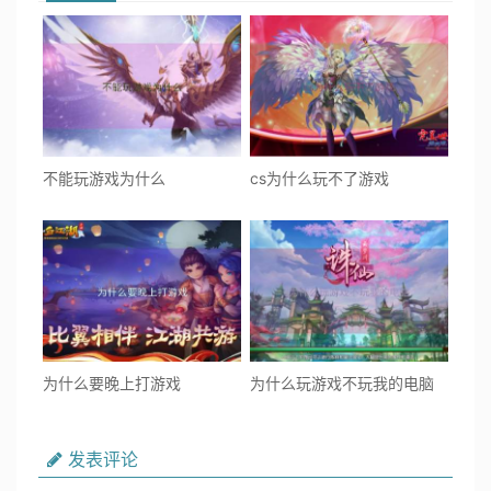
不能玩游戏为什么
cs为什么玩不了游戏
为什么要晚上打游戏
为什么玩游戏不玩我的电脑
发表评论