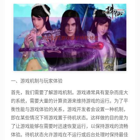
一、游戏机制与玩家体验
首先，我们需要了解游戏机制。游戏通常具有复杂而庞大
的系统，需要大量的计算资源来维持游戏的运行。为了平
衡性能与游戏体验的关系，游戏开发者会设置一种机制，
即在某些情况下将游戏置于待机状态。这样做的目的是为
了让游戏能够在需要时迅速恢复运行，以保持游戏的流畅
体验。待机状态允许游戏在不运行或后台处理时保持最佳