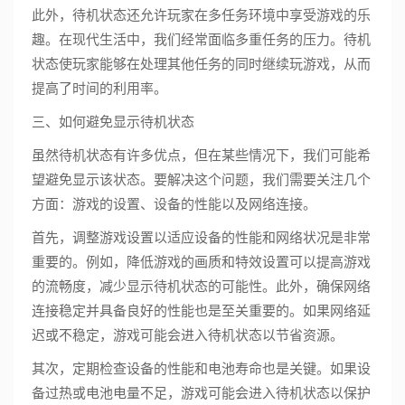
此外，待机状态还允许玩家在多任务环境中享受游戏的乐
趣。在现代生活中，我们经常面临多重任务的压力。待机
状态使玩家能够在处理其他任务的同时继续玩游戏，从而
提高了时间的利用率。
三、如何避免显示待机状态
虽然待机状态有许多优点，但在某些情况下，我们可能希
望避免显示该状态。要解决这个问题，我们需要关注几个
方面：游戏的设置、设备的性能以及网络连接。
首先，调整游戏设置以适应设备的性能和网络状况是非常
重要的。例如，降低游戏的画质和特效设置可以提高游戏
的流畅度，减少显示待机状态的可能性。此外，确保网络
连接稳定并具备良好的性能也是至关重要的。如果网络延
迟或不稳定，游戏可能会进入待机状态以节省资源。
其次，定期检查设备的性能和电池寿命也是关键。如果设
备过热或电池电量不足，游戏可能会进入待机状态以保护