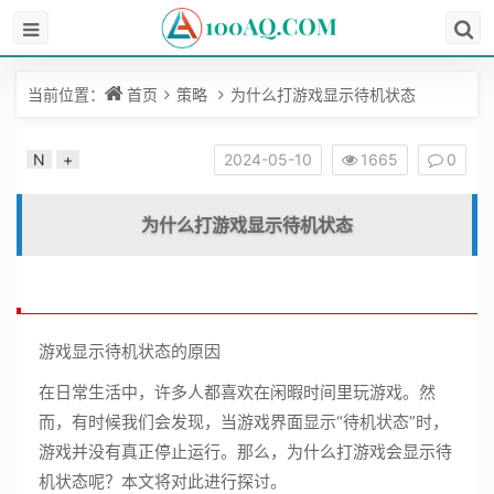
当前位置：
首页
策略
为什么打游戏显示待机状态
N
+
2024-05-10
1665
0
为什么打游戏显示待机状态
游戏显示待机状态的原因
在日常生活中，许多人都喜欢在闲暇时间里玩游戏。然
而，有时候我们会发现，当游戏界面显示“待机状态”时，
游戏并没有真正停止运行。那么，为什么打游戏会显示待
机状态呢？本文将对此进行探讨。